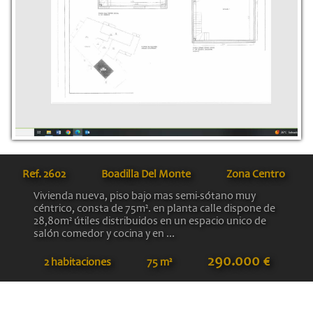
Ref.
2602
Boadilla Del Monte
Zona Centro
Vivienda nueva, piso bajo mas semi-sótano muy
céntrico, consta de 75m². en planta calle dispone de
28,80m² útiles distribuidos en un espacio unico de
salón comedor y cocina y en ...
290.000 €
2 habitaciones
75 m²