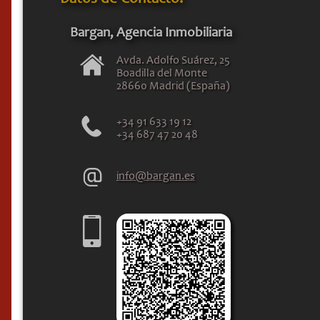
Bargan, Agencia Inmobiliaria
Avda. Adolfo Suárez, 25
Boadilla del Monte
28660 Madrid (España)
+34 91 633 19 12
+34 687 47 20 48
info@bargan.es