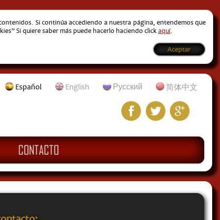
s contenidos. Si continúa accediendo a nuestra página, entendemos que
kies” Si quiere saber más puede hacerlo haciendo click
aquí
.
Aceptar
Español
English
Русский
简体中文
CONTACTO
contacto: