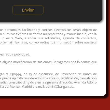
s personales facilitados y correos electrónicos serán objeto de
n nuestros ficheros de forma automatizada y manualmente, con la
en nuestra Web, atender sus solicitudes, agenda de contactos,
io (e-mail, fax, sms, correo ordinario) información sobre nuestros
ea recibir publicidad.
se alguna modificación de sus datos, le rogamos nos lo comunique
ánica 15/1999, de 13 de diciembre, de Protección de Datos de
ea puede ejercitar sus derechos de acceso, rectificación, cancelación
mediante escrito dirigido a en la siguiente dirección: Avenida Adolfo
illa del Monte, Madrid o e-mail:
admin@bargan.es
.