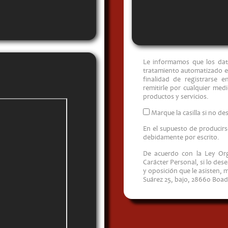
Le informamos que los dato
tratamiento automatizado e
finalidad de registrarse 
remitirle por cualquier med
productos y servicios.
Marque la casilla si no des
En el supuesto de producir
debidamente por escrito.
De acuerdo con la Ley Org
Carácter Personal, si lo des
y oposición que le asisten, 
Suárez 25, bajo, 28660 Boad