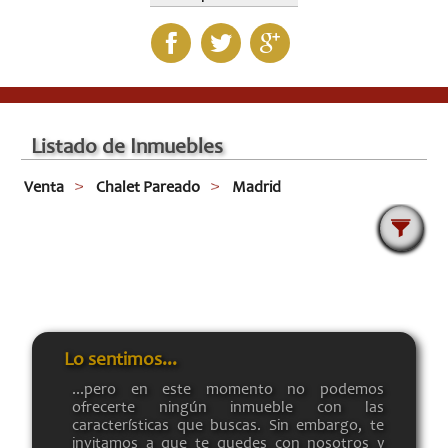
Listado de Inmuebles
Venta
Chalet Pareado
Madrid
Lo sentimos...
...pero en este momento no podemos
ofrecerte ningún inmueble con las
características que buscas. Sin embargo, te
invitamos a que te quedes con nosotros y