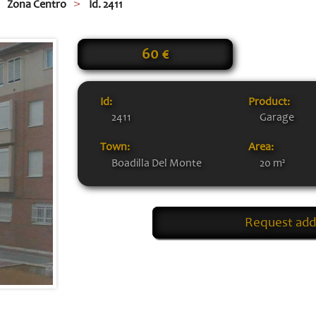
Zona Centro
Id. 2411
60 €
Id:
Product:
2411
Garage
Town:
Area:
Boadilla Del Monte
20 m²
Request addi