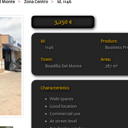
el Monte
Zona Centro
Id. 1146
3,250 €
Id:
Product:
1146
Business Pr
Town:
Area:
Boadilla Del Monte
287 m²
Characteristics
Wide spaces
Good location
Commercial use
At street level