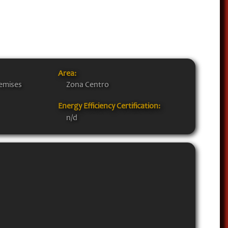
Area:
emises
Zona Centro
Energy Efficiency Certification:
n/d