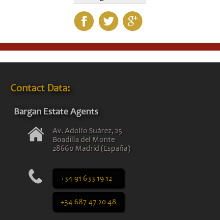
Contact Data:
Bargan Estate Agents
Av. Adolfo Suárez, 25
Boadilla del Monte
28660 Madrid (España)
+34 91 633 19 12
+34 687 47 20 48