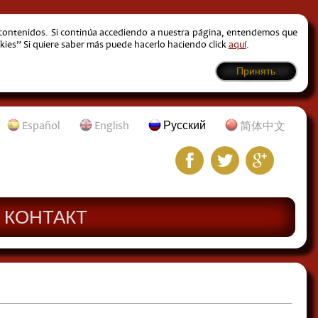
s contenidos. Si continúa accediendo a nuestra página, entendemos que
kies” Si quiere saber más puede hacerlo haciendo click
aquí
.
Принять
Español
English
Русский
简体中文
КОНТАКТ