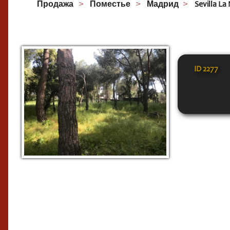
Продажа
Поместье
Мадрид
Sevilla La
ID
2277