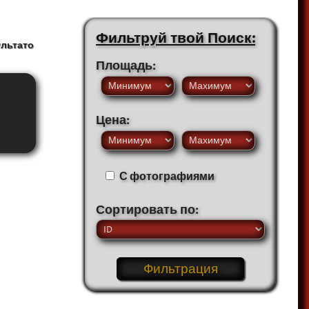
Фильтруй твой Поиск:
ультато
Площадь:
Цена:
С фотографиями
Сортировать по: