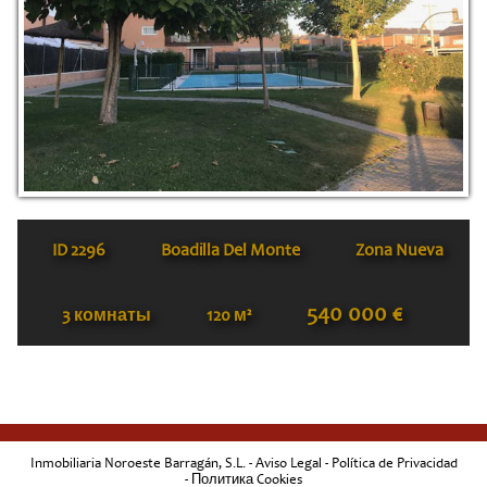
ID
2296
Boadilla Del Monte
Zona Nueva
540 000 €
3 комнаты
120 м²
Inmobiliaria Noroeste Barragán, S.L. -
Aviso Legal
-
Política de Privacidad
-
Политика Cookies