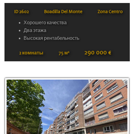
ID
2602
Boadilla Del Monte
Zona Centro
Хорошего качества
Два этажа
Высокая рентабельность
290 000 €
2 комнаты
75 м²