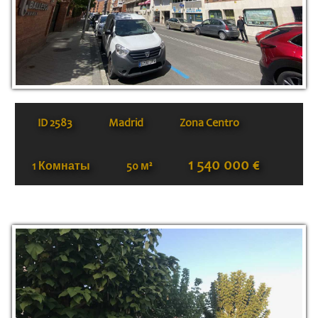
ID
2583
Madrid
Zona Centro
1 540 000 €
1 Комнаты
50 м²