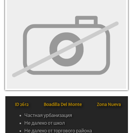
ID
2612
Boadilla Del Monte
Zona Nueva
Частная урбанизация
Не далеко от школ
Не далеко от торгового района