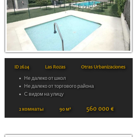
ID
2624
Las Rozas
Otras Urbanizaciones
Не далеко от школ
Не далеко от торгового района
С видом на улицу
560 000 €
2 комнаты
90 м²