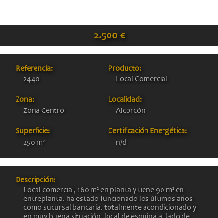
2.500 €
Referencia:
Producto:
2440
Local Comercial
Zona:
Localidad:
Zona Centro
Alcorcón
Superficie:
Certificación Energética:
250 m²
n/d
Descripción:
Local comercial, 160 m² en planta y tiene 90 m² en
entreplanta. ha estado funcionado los últimos años
como sucursal bancaria. totalmente acondicionado y
en muy buena situación. local de esquina al lado de