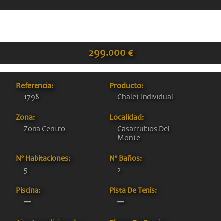
299.000 €
Referencia:
Producto:
1798
Chalet Individual
Zona:
Localidad:
Zona Centro
Casarrubios Del
Monte
Nº Habitaciones:
Nº Baños:
5
2
Piscina:
Pista De Tenis: