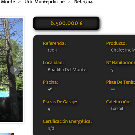
l Monte
Urb. Montepríncipe
Ref. 1704
6.500.000 €
Referencia:
Producto:
1704
Chalet Indiv
Localidad:
Nº Habitacion
Boadilla Del Monte
5
Piscina:
Pista De Tenis
Plazas De Garaje:
Calefacción:
4
Gasoil
Certificación Energética:
n/d