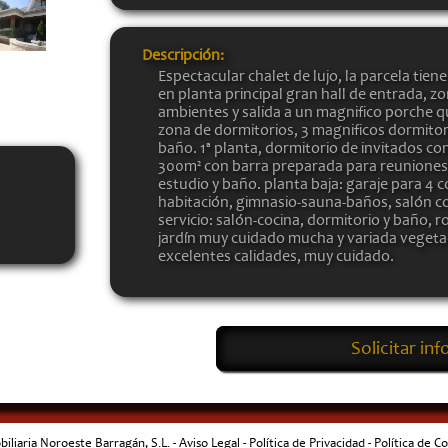
Descripción:
Espectacular chalet de lujo, la parcela tien
en planta principal gran hall de entrada, zo
ambientes y salida a un magnifico porche qu
zona de dormitorios, 3 magnificos dormitorio
baño. 1ª planta, dormitorio de invitados c
300m² con barra preparada para reuniones 
estudio y baño. planta baja: garaje para 4 
habitación, gimnasio-sauna-baños, salón con
servicio: salón-cocina, dormitorio y baño,
jardín muy cuidado mucha y variada vegetaci
excelentes calidades, muy cuidado.
Solicitar in
iliaria Noroeste Barragán, S.L. -
Aviso Legal
-
Política de Privacidad
-
Política de C