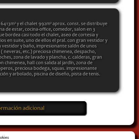
e 6413m² y el chalet 992m² aprox. const. se distribuye
na de estar, cocina-office, comedor, salon en 3
e bordea casi todo el chalet, aseo de cortesia y
s en suite, uno de ellos el pral. con gran vestidor y
on vestidor y baño, impresionante salón de unos
( neveras, etc.) preciosa chimenea, despacho,
coches, zona de lavado y plancha, c. calderas, gran
 chimenea, hall con salida al jardín, zona de
 roperos, preciosa bodega, squas. impresionante
ón y arbolado, piscina de diseño, pista de tenis.
formación adicional
ookies