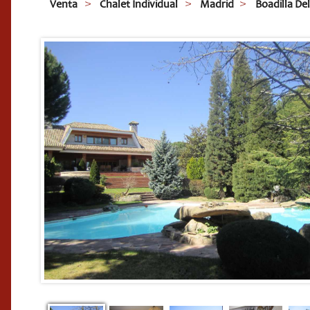
Venta
Chalet Individual
Madrid
Boadilla De