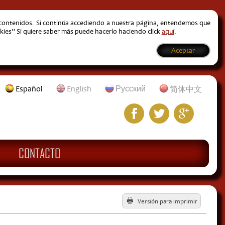
s contenidos. Si continúa accediendo a nuestra página, entendemos que
kies” Si quiere saber más puede hacerlo haciendo click
aquí
.
Aceptar
Español
English
Русский
简体中文
CONTACTO
Versión para imprimir