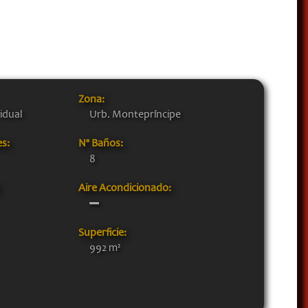
Zona:
idual
Urb. Montepríncipe
es:
Nº Baños:
8
:
Aire Acondicionado:
Superficie:
992 m²