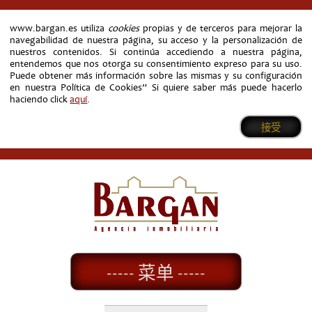
www.bargan.es utiliza
cookies
propias y de terceros para mejorar la
navegabilidad de nuestra página, su acceso y la personalización de
nuestros contenidos. Si continúa accediendo a nuestra página,
entendemos que nos otorga su consentimiento expreso para su uso.
Puede obtener más información sobre las mismas y su configuración
en nuestra Política de Cookies” Si quiere saber más puede hacerlo
haciendo click
aquí
.
接受