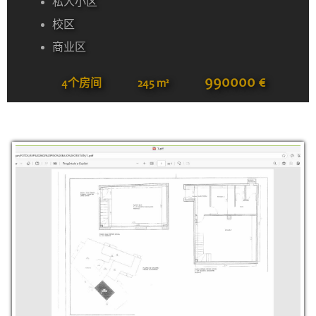
私人小区
校区
商业区
990000 €
4个房间
245 m²