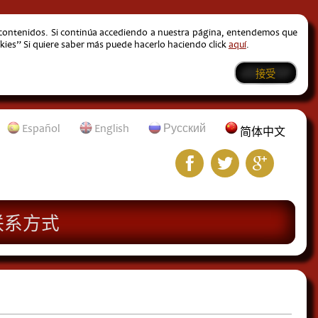
s contenidos. Si continúa accediendo a nuestra página, entendemos que
kies” Si quiere saber más puede hacerlo haciendo click
aquí
.
接受
Español
English
Русский
简体中文
联系方式