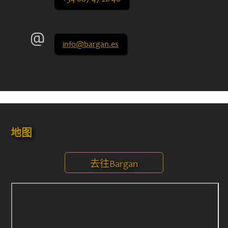
info@bargan.es
地图
去往Bargan