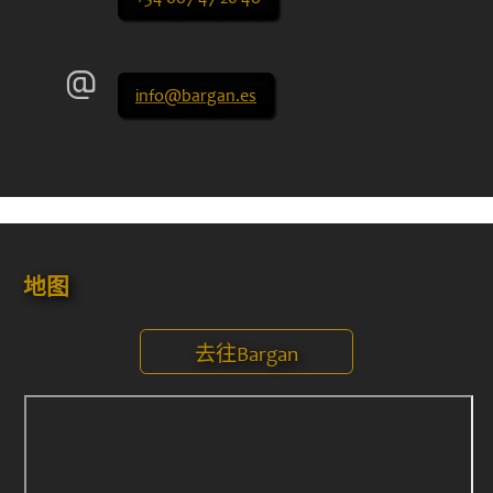
info@bargan.es
地图
去往Bargan