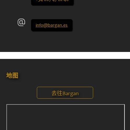
info@bargan.es
地图
去往Bargan