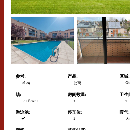
参考:
产品:
区域:
2604
Ot
公寓
镇:
房间数量:
卫生
Las Rozas
2
1
游泳池:
停车位:
暖气:
2
天