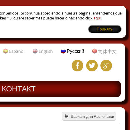
s contenidos. Si continúa accediendo a nuestra página, entendemos que
kies” Si quiere saber más puede hacerlo haciendo click
aquí
.
Принять
Español
English
Русский
简体中文
КОНТАКТ
Вариант для Распечатки