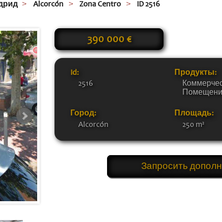
дрид
Alcorcón
Zona Centro
ID 2516
390 000 €
Id:
Продукты:
2516
Коммерче
Помещен
Город:
Площадь:
Alcorcón
250 m²
Запросить допол