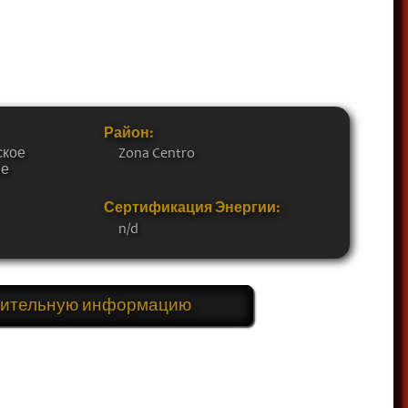
Район:
ское
Zona Centro
ие
Сертификация Энергии:
n/d
нительную информацию