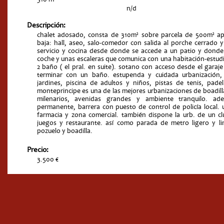
n/d
Descripción:
chalet adosado, consta de 310m² sobre parcela de 500m² apro
baja: hall, aseo, salo-comedor con salida al porche cerrado y
servicio y cocina desde donde se accede a un patio y dond
coche y unas escaleras que comunica con una habitación-estudio
2 baño ( el pral. en suite). sotano con acceso desde el garaj
terminar con un baño. estupenda y cuidada urbanización
jardines, piscina de adultos y niños, pistas de tenis, padel 
monteprincipe es una de las mejores urbanizaciones de boadil
milenarios, avenidas grandes y ambiente tranquilo. a
permanente, barrera con puesto de control de policía local. u
farmacia y zona comercial. también dispone la urb. de un clu
juegos y restaurante. así como parada de metro ligero y l
pozuelo y boadilla.
Precio:
3.500 €