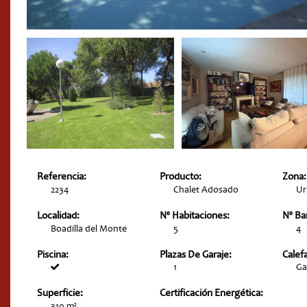
Referencia:
Producto:
Zona:
2234
Chalet Adosado
Ur
Localidad:
Nº Habitaciones:
Nº Ba
Boadilla del Monte
5
4
Piscina:
Plazas De Garaje:
Calef
1
Ga
Superficie:
Certificación Energética:
310 m²